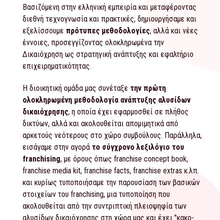
Βασιζόμενη στην ελληνική εμπειρία και μεταφέροντας
διεθνή τεχνογνωσία και πρακτικές, δημιουργήσαμε και
εξελίσσουμε
πρότυπες μεθοδολογίες
, αλλά και νέες
έννοιες, προσεγγίζοντας ολοκληρωμένα την
Δικαιόχρηση ως στρατηγική ανάπτυξης και εφαλτήριο
επιχειρηματικότητας.
Η διοικητική ομάδα μας συνέταξε
την πρώτη
ολοκληρωμένη μεθοδολογία ανάπτυξης αλυσίδων
δικαιόχρησης
, η οποία έχει εφαρμοσθεί σε πλήθος
δικτύων, αλλά και ακολουθείται απομιμητικά από
αρκετούς νεότερους στο χώρο συμβούλους. Παράλληλα,
εισάγαμε στην αγορά
το σύγχρονο λεξιλόγιο του
franchising
, με όρους όπως franchise concept book,
franchise media kit, franchise facts, franchise extras κ.λπ.
και κυρίως τυποποιήσαμε την παρουσίαση των βασικών
στοιχείων του franchising, μια τυποποίηση που
ακολουθείται από την συντριπτική πλειοψηφία των
αλυσίδων δικαιόχρησης στη χώρα μας και έχει "κακο-