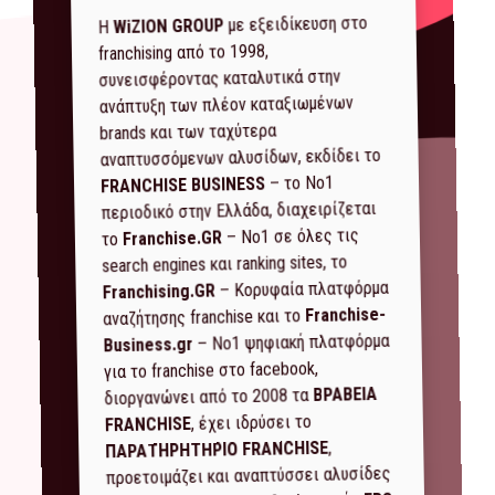
με εξειδίκευση στο
WiZION GROUP
Η
franchising από το 1998,
συνεισφέροντας καταλυτικά στην
ανάπτυξη των πλέον καταξιωμένων
brands και των ταχύτερα
αναπτυσσόμενων αλυσίδων, εκδίδει το
– το Νο1
FRANCHISE BUSINESS
περιοδικό στην Ελλάδα, διαχειρίζεται
– Νο1 σε όλες τις
Franchise.GR
το
search engines και ranking sites, το
– Κορυφαία πλατφόρμα
Franchising.GR
Franchise-
αναζήτησης franchise και το
– Νο1 ψηφιακή πλατφόρμα
Business.gr
για το franchise στο facebook,
ΒΡΑΒΕΙΑ
διοργανώνει από το 2008 τα
, έχει ιδρύσει το
FRANCHISE
,
ΠΑΡΑΤΗΡΗΤΗΡΙΟ FRANCHISE
προετοιμάζει και αναπτύσσει αλυσίδες