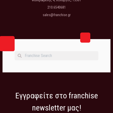
Φανερωμένης 4, Χολαργός, 15561
210.6540681
sales@franchise.gr
Εγγραφείτε στο franchise
newsletter μας!