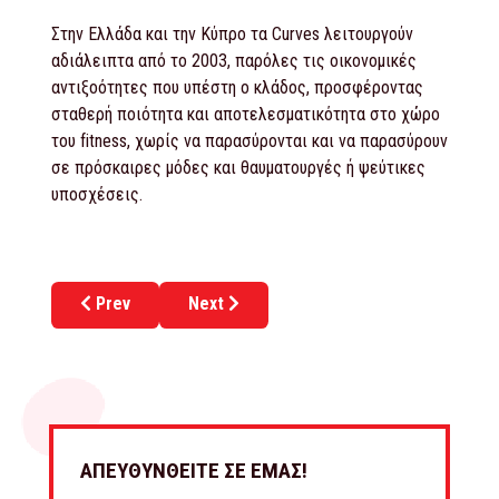
Στην Ελλάδα και την Κύπρο τα Curves λειτουργούν
αδιάλειπτα από το 2003, παρόλες τις οικονομικές
αντιξοότητες που υπέστη ο κλάδος, προσφέροντας
σταθερή ποιότητα και αποτελεσματικότητα στο χώρο
του fitness, χωρίς να παρασύρονται και να παρασύρουν
σε πρόσκαιρες μόδες και θαυματουργές ή ψεύτικες
υποσχέσεις.
Previous article: COFFEE ISLAND
Next article: DR.FIT
Prev
Next
ΑΠΕΥΘΥΝΘΕΙΤΕ ΣΕ ΕΜΑΣ!