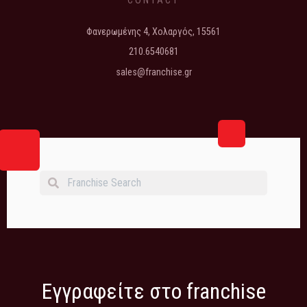
CONTACT
Φανερωμένης 4, Χολαργός, 15561
210.6540681
sales@franchise.gr
Εγγραφείτε στο franchise