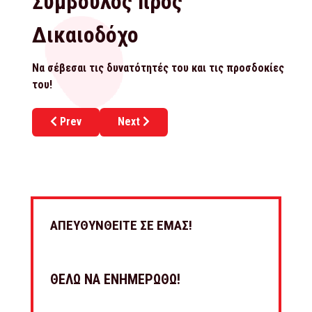
Σύμβουλος προς
Δικαιοδόχο
Να σέβεσαι τις δυνατότητές του και τις προσδοκίες
του!
Previous article: Ανακαλύψτε τις πέντε κορυφαίες συ
Next article: Ο θάνατος του click away 
Prev
Next
ΑΠΕΥΘΥΝΘΕΙΤΕ ΣΕ ΕΜΑΣ!
ΘΕΛΩ ΝΑ ΕΝΗΜΕΡΩΘΩ!