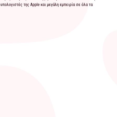
 υπολογιστές της Apple και μεγάλη εμπειρία σε όλα τα
ύγχρονη ευρωπαϊκή εταιρία
ργασθείς με την Curves