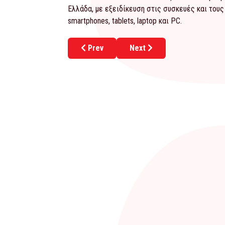
Ελλάδα, με εξειδίκευση στις συσκευές και τους
smartphones, tablets, laptop και PC.
Previous article: Η Best For… είναι μία σ
Next article: Γιατί να συνε
Prev
Next