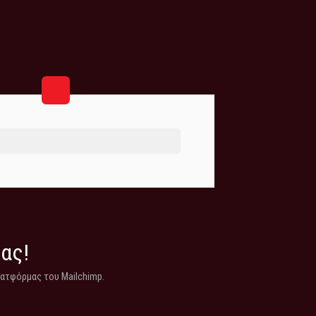
μας!
λατφόρμας του Mailchimp.