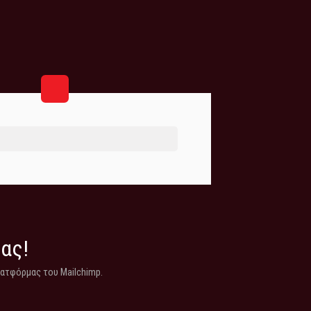
μας!
λατφόρμας του Mailchimp.