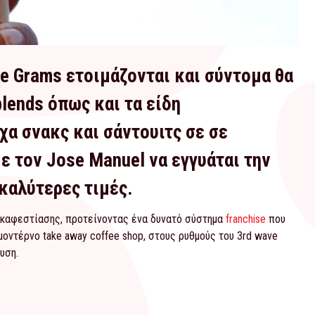
ne Grams ετοιμάζονται και σύντομα θα
blends όπως και τα είδη
α σνακς και σάντουιτς σε σε
με τον Jose Manuel να εγγυάται την
 καλύτερες τιμές.
 καφεστίασης, προτείνοντας ένα δυνατό σύστημα
franchise
που
οντέρνο take away coffee shop, στους ρυθμούς του 3rd wave
υση.