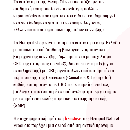
Το κατάστημα της Hemp Oil εντυπωσιάζει με την
αισθητική του η οποία είναι ανώτερη πολλών
ευρωπαϊκών καταστημάτων του είδους και δημιουργεί
ένα νέο δεδομένο για το τι εννοούμε λέγοντας
«Ελληνικό κατάστημα πώλησης ειδών κάνναβης».
Το Ηempoil shop είναι το πρώτο κατάστημα στην Ελλάδα
με αποκλειστική διάθεση βιολογικών προϊόντων
βιομηχανικής κάνναβης, δηλ. προϊόντα με εκχυλίσμα
CBD της εταιρείας enecta®, Αmbrosia e-liquids (υγρά
αναπλήρωσης) με CBD, αγνά καλλυντικά και προϊόντα
περιποίησης της Cannacura (Cannabios & Trompetol),
καθώς και προϊόντα με CBD της εταιρείας endoca,
βιολογικά, πιστοποιημένα από ανεξάρτητα εργαστήρια
με το πρότυπα καλής παρασκευαστικής πρακτικής
(GMP).
Η επιχειρηματική πρόταση
franchise
της Ηempoil Natural
Products παρέχει μια σειρά από σημαντικά προνόμια