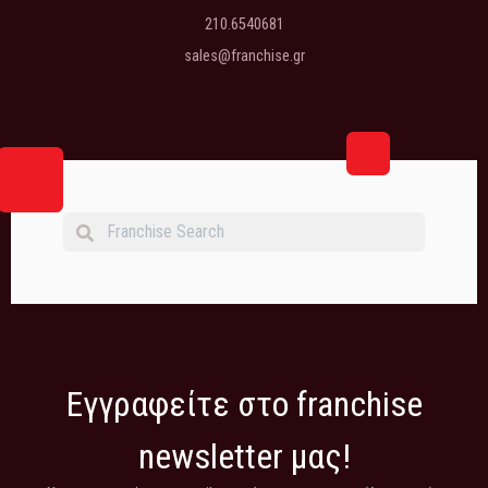
210.6540681
sales@franchise.gr
Εγγραφείτε στο franchise
newsletter μας!