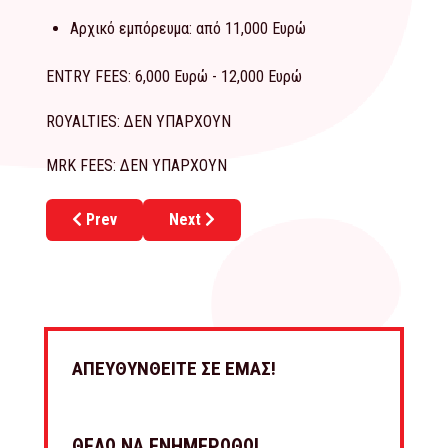
Αρχικό εμπόρευμα: από 11,000 Ευρώ
ENTRY FEES: 6,000 Ευρώ - 12,000 Ευρώ
ROYALTIES: ΔΕΝ ΥΠΑΡΧΟΥΝ
MRK FEES: ΔΕΝ ΥΠΑΡΧΟΥΝ
Previous article: Το franchise των COFFEEBRANDS καιν
Next article: Νέο κατάστημα για το fran
Prev
Next
ΑΠΕΥΘΥΝΘΕΙΤΕ ΣΕ ΕΜΑΣ!
ΘΕΛΩ ΝΑ ΕΝΗΜΕΡΩΘΩ!