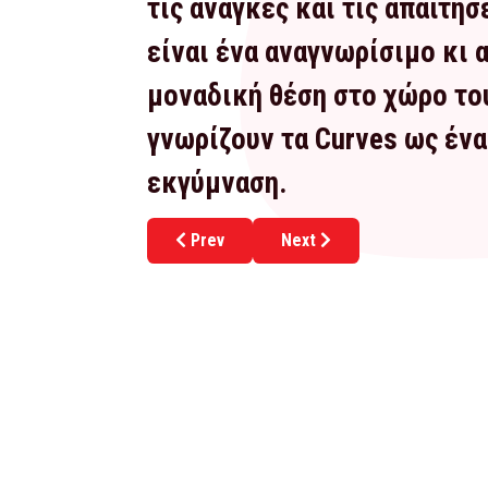
τις ανάγκες και τις απαιτήσ
είναι ένα αναγνωρίσιμο κι 
μοναδική θέση στο χώρο του
γνωρίζουν τα Curves ως έν
εκγύμναση.
Previous article: Ξεκίνα το δικό σου BUB
Next article: Ξεκίνα το δικ
Prev
Next