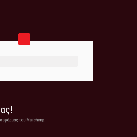
μας!
λατφόρμας του Mailchimp.