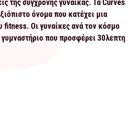
εις της σύγχρονης γυναίκας. Τα Curves
αξιόπιστο όνομα που κατέχει μια
 fitness. Οι γυναίκες ανά τον κόσμο
α γυμναστήριο που προσφέρει 30λεπτη
BLETALE franchise
ό σου Tonis Playz