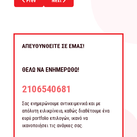
Previous article: WATT+VOLT: Το νέο 56ο κατάστημα 
Next article: Γλυκιές γεύσεις που συνα
Prev
Next
ΑΠΕΥΘΥΝΘΕΙΤΕ ΣΕ ΕΜΑΣ!
ΘΕΛΩ ΝΑ ΕΝΗΜΕΡΩΘΩ!
2106540681
Σας ενημερώνουμε αντικειμενικά και με
απόλυτη ειλικρίνεια, καθώς διαθέτουμε ένα
ευρύ portfolio επιλογών, ικανό να
ικανοποιήσει τις ανάγκες σας.