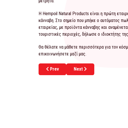
μετρητά.
Η Hempoil Natural Products είναι η πρώτη εται
κάνναβη. Στο σημείο που μπήκε ο αυτόματος πω
εταιρείας, με προϊόντα κάνναβης και αναμένετ
τουριστικές περιοχές, δήλωσε ο ιδιοκτήτης της
Θα θέλατε να μάθετε περισσότερα για τον κόσμ
επικοινωνήσετε μαζί μας.
Previous article: Στο PURE Juice Bar υπά
Next article: Opening για τ
Prev
Next