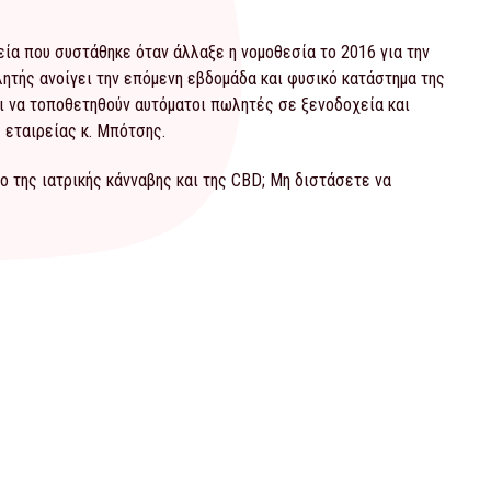
ρεία που συστάθηκε όταν άλλαξε η νομοθεσία το 2016 για την
λητής ανοίγει την επόμενη εβδομάδα και φυσικό κατάστημα της
αι να τοποθετηθούν αυτόματοι πωλητές σε ξενοδοχεία και
 εταιρείας κ. Μπότσης.
ο της ιατρικής κάνναβης και της CBD; Μη διστάσετε να
ρχει το καλύτερο pink pitaya bowl στην Ελλάδα
ο νέο Tonis Playz franchise στη Θεσσαλονίκη