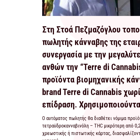
Στη Στοά Πεζμαζόγλου τοπο
πωλητής κάνναβης της εταιρ
συνεργασία με την μεγαλύτε
ανθών την “Terre di Cannab
προϊόντα βιομηχανικής κάν
brand Terre di Cannabis χω
επίδραση. Χρησιμοποιούντα
Ο αυτόματος πωλητής θα διαθέτει νόμιμα προϊό
τετραϋδροκανναβινόλη – THC μικρότερη από 0,2
χρεωστικής ή πιστωτικής κάρτας, διασφαλίζοντ