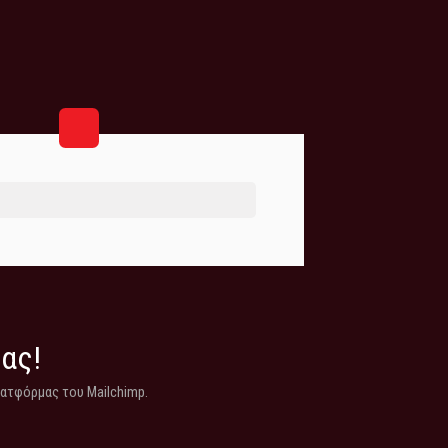
μας!
λατφόρμας του Mailchimp.