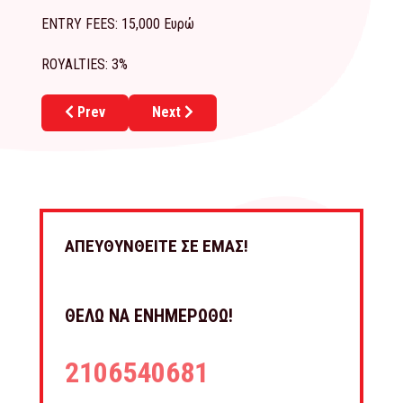
ENTRY FEES: 15,000 Ευρώ
ROYALTIES: 3%
Previous article: Νέο franchise για τον Γρηγόρη στη Μ
Next article: Η αντισυμβατική φιλοσοφί
Prev
Next
ΑΠΕΥΘΥΝΘΕΙΤΕ ΣΕ ΕΜΑΣ!
ΘΕΛΩ ΝΑ ΕΝΗΜΕΡΩΘΩ!
2106540681