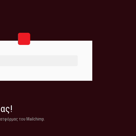
μας!
λατφόρμας του Mailchimp.