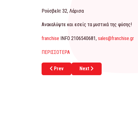
Ρούσβελτ 32, Λάρισα
Ανακαλύψτε και εσείς τα μυστικά της φύσης!
franchise
INFO 2106540681,
sales@franchise.gr
ΠΕΡΙΣΣΟΤΕΡΑ
Previous article: Αναδείξτε τις καλύτερε
Next article: Δυο νέα franch
Prev
Next