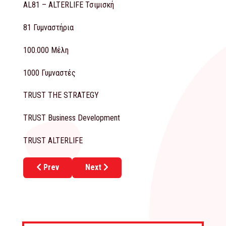
AL81 – ALTERLIFE Τσιμισκή
81 Γυμναστήρια
100.000 Μέλη
1000 Γυμναστές
TRUST THE STRATEGY
TRUST Business Development
TRUST ALTERLIFE
Previous article: BUENO CREPA: Προσεχώς νέο franchi
Next article: FEMME FATALE: Το πρώτο f
Prev
Next