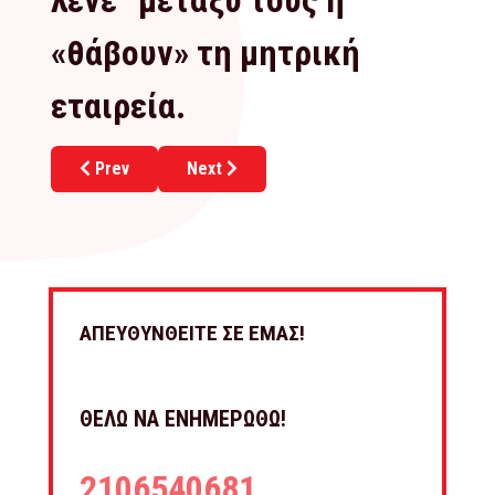
λένε” μεταξύ τους ή
«θάβουν» τη μητρική
εταιρεία.
Previous article: BoreFranchise
Next article: Crystal Franchise
Prev
Next
ΑΠΕΥΘΥΝΘΕΙΤΕ ΣΕ ΕΜΑΣ!
ΘΕΛΩ ΝΑ ΕΝΗΜΕΡΩΘΩ!
2106540681