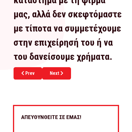
κατάστημα με τη φίρμα
μας, αλλά δεν σκεφτόμαστε
με τίποτα να συμμετέχουμε
στην επιχείρησή του ή να
του δανείσουμε χρήματα.
Previous article: Franchise Pollution
Next article: FranchiseTron
Prev
Next
ΑΠΕΥΘΥΝΘΕΙΤΕ ΣΕ ΕΜΑΣ!