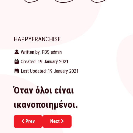
HAPPYFRANCHISE
Written by:
FBS admin
Created: 19 January 2021
Last Updated: 19 January 2021
Όταν όλοι είναι
ικανοποιημένοι.
Previous article: Future Franchise
Next article: Innovation Leader
Prev
Next